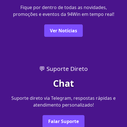
Fique por dentro de todas as novidades,
promoções e eventos da 94Win em tempo real!
Ver Notícias
💬 Suporte Direto
Chat
Suporte direto via Telegram, respostas rápidas e
atendimento personalizado!
Falar Suporte