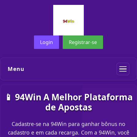
Login
Registrar-se
Menu
📱 94Win A Melhor Plataforma
de Apostas
Cadastre-se na 94Win para ganhar bônus no
cadastro e em cada recarga. Com a 94Win, você