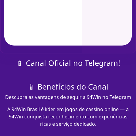
📱 Canal Oficial no Telegram!
📱 Benefícios do Canal
Descubra as vantagens de seguir a 94Win no Telegram
A 94Win Brasil é líder em jogos de cassino online — a
94Win conquista reconhecimento com experiências
ricas e serviço dedicado.