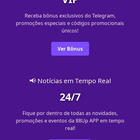
Receba bônus exclusivos do Telegram,
promoções especiais e códigos promocionais
únicos!
Ver Bônus
📢 Notícias em Tempo Real
24/7
Fique por dentro de todas as novidades,
promoções e eventos da 88Up APP em tempo
real!