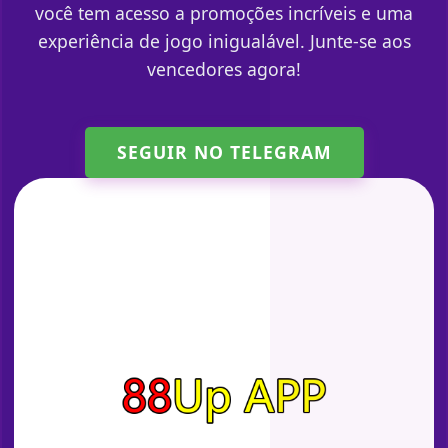
você tem acesso a promoções incríveis e uma
experiência de jogo inigualável. Junte-se aos
vencedores agora!
SEGUIR NO TELEGRAM