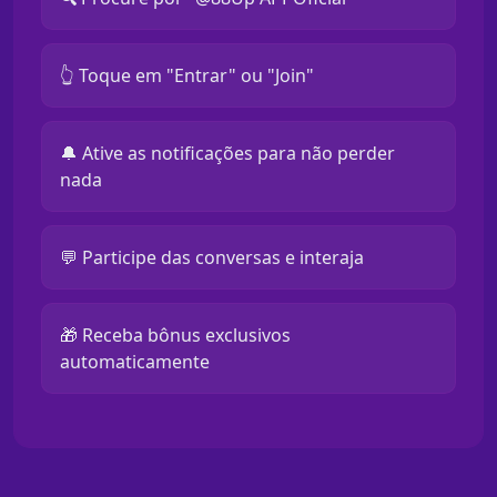
👆 Toque em "Entrar" ou "Join"
🔔 Ative as notificações para não perder
nada
💬 Participe das conversas e interaja
🎁 Receba bônus exclusivos
automaticamente