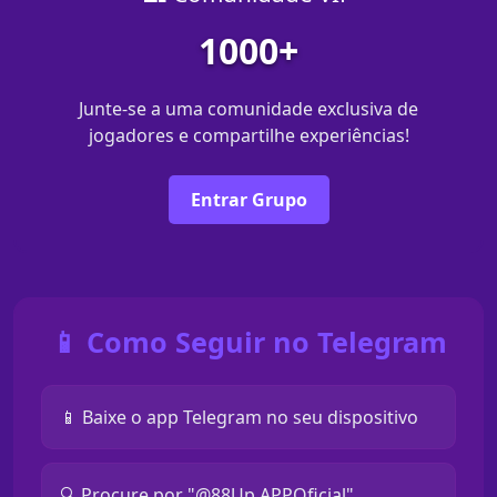
1000+
Junte-se a uma comunidade exclusiva de
jogadores e compartilhe experiências!
Entrar Grupo
📱 Como Seguir no Telegram
📱 Baixe o app Telegram no seu dispositivo
🔍 Procure por "@88Up APPOficial"