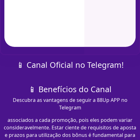
📱 Canal Oficial no Telegram!
📱 Benefícios do Canal
Descubra as vantagens de seguir a 88Up APP no
Telegram
associados a cada promoção, pois eles podem variar
consideravelmente. Estar ciente de requisitos de aposta
e prazos para utilização dos bônus é fundamental para