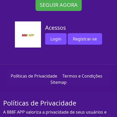
SEGUIR AGORA
Acessos
Login
Registrar-se
Políticas de Privacidade
Termos e Condições
Sitemap
Políticas de Privacidade
A 888F APP valoriza a privacidade de seus usuários e