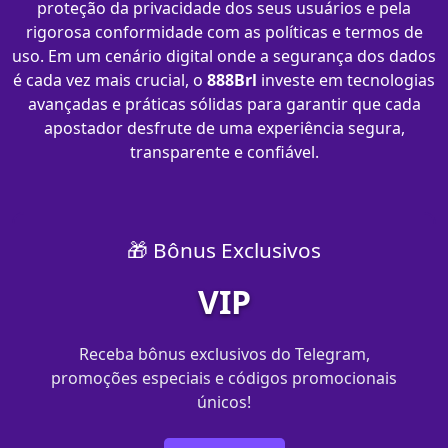
proteção da privacidade dos seus usuários e pela
rigorosa conformidade com as políticas e termos de
uso. Em um cenário digital onde a segurança dos dados
é cada vez mais crucial, o
888Brl
investe em tecnologias
avançadas e práticas sólidas para garantir que cada
apostador desfrute de uma experiência segura,
transparente e confiável.
🎁 Bônus Exclusivos
VIP
Receba bônus exclusivos do Telegram,
promoções especiais e códigos promocionais
únicos!