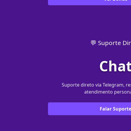
💬 Suporte Di
Cha
Suporte direto via Telegram, r
atendimento persona
Falar Suport