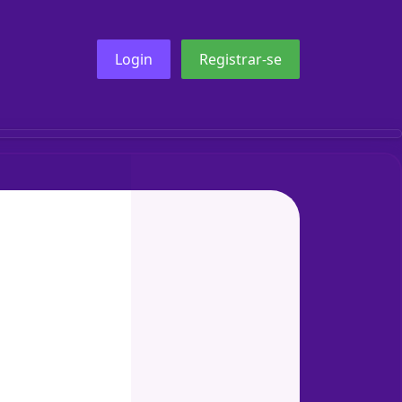
Login
Registrar-se