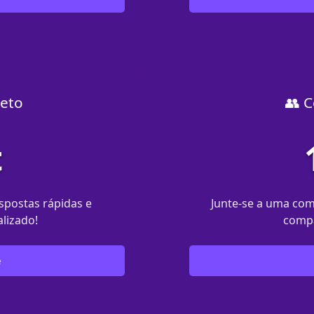
reto
👥 
t
espostas rápidas e
Junte-se a uma com
lizado!
compa
e