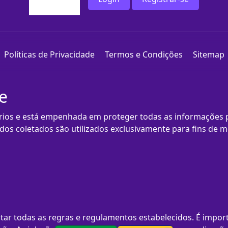
Políticas de Privacidade
Termos e Condições
Sitemap
de
ários e está empenhada em proteger todas as informações 
os coletados são utilizados exclusivamente para fins de m
r todas as regras e regulamentos estabelecidos. É import