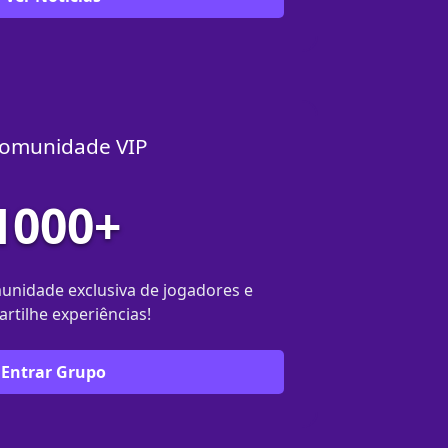
Comunidade VIP
1000+
unidade exclusiva de jogadores e
rtilhe experiências!
Entrar Grupo