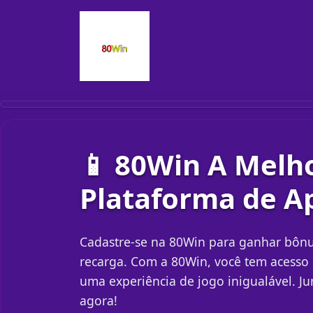
📱 80Win A Melh
Plataforma de A
Cadastre-se na 80Win para ganhar bônu
recarga. Com a 80Win, você tem acesso 
uma experiência de jogo inigualável. J
agora!