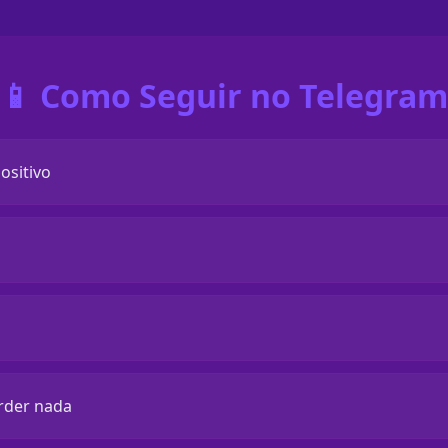
📱 Como Seguir no Telegram
ositivo
erder nada