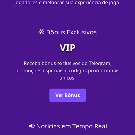
jogadores e melhorar sua experiência de jogo.
🎁 Bônus Exclusivos
VIP
Receba bônus exclusivos do Telegram,
promoções especiais e códigos promocionais
únicos!
Ver Bônus
📢 Notícias em Tempo Real