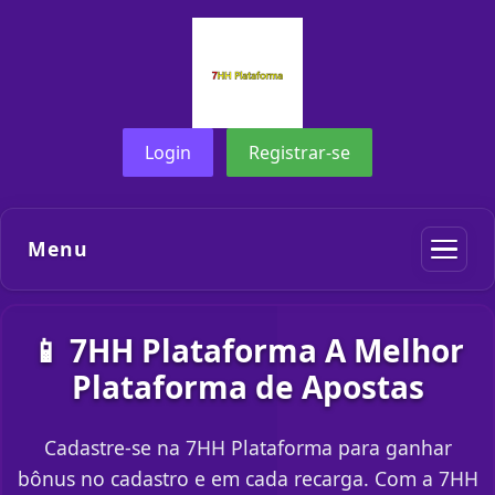
Login
Registrar-se
Menu
📱 7HH Plataforma A Melhor
Plataforma de Apostas
Cadastre-se na 7HH Plataforma para ganhar
bônus no cadastro e em cada recarga. Com a 7HH