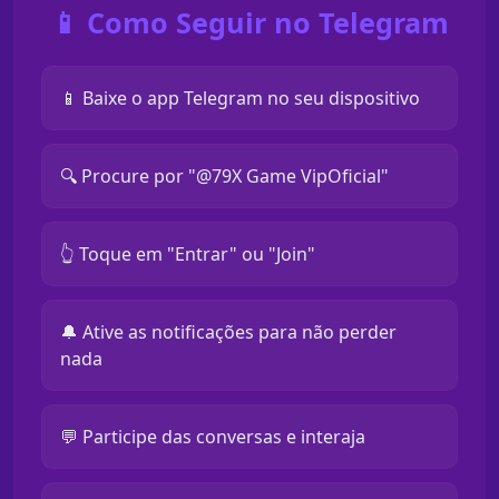
📱 Como Seguir no Telegram
📱 Baixe o app Telegram no seu dispositivo
🔍 Procure por "@79X Game VipOficial"
👆 Toque em "Entrar" ou "Join"
🔔 Ative as notificações para não perder
nada
💬 Participe das conversas e interaja