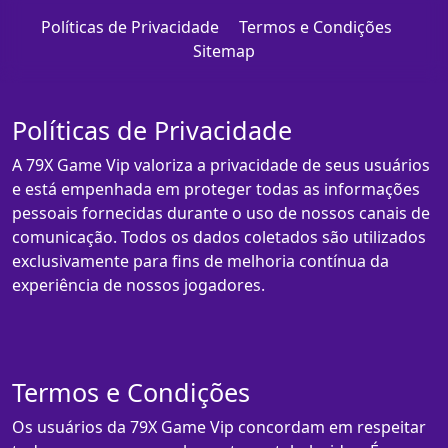
Políticas de Privacidade
Termos e Condições
Sitemap
Políticas de Privacidade
A 79X Game Vip valoriza a privacidade de seus usuários
e está empenhada em proteger todas as informações
pessoais fornecidas durante o uso de nossos canais de
comunicação. Todos os dados coletados são utilizados
exclusivamente para fins de melhoria contínua da
experiência de nossos jogadores.
Termos e Condições
Os usuários da 79X Game Vip concordam em respeitar