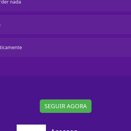
erder nada
a
aticamente
SEGUIR AGORA