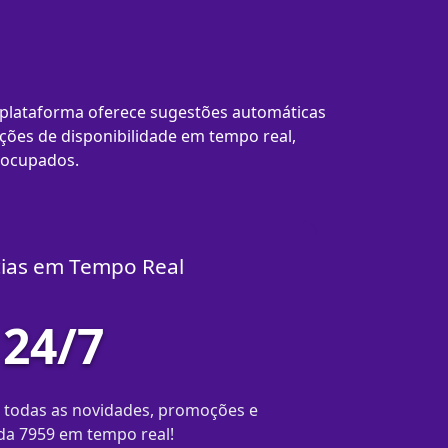
 plataforma oferece sugestões automáticas
ações de disponibilidade em tempo real,
 ocupados.
cias em Tempo Real
24/7
e todas as novidades, promoções e
da 7959 em tempo real!