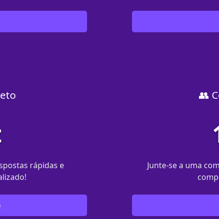
reto
👥 
t
espostas rápidas e
Junte-se a uma com
lizado!
compa
e