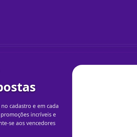
postas
 no cadastro e em cada
 promoções incríveis e
unte-se aos vencedores