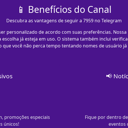
📱 Benefícios do Canal
Descubra as vantagens de seguir a 7959 no Telegram
ser personalizado de acordo com suas preferências. Nossa
escolha já esteja em uso. O sistema também inclui verific
o que você não perca tempo tentando nomes de usuário já
sivos
📢 Notí
m, promoções especiais
Fique por dentro d
s únicos!
eventos 