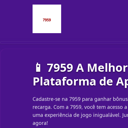
📱 7959 A Melhor
Plataforma de A
Cadastre-se na 7959 para ganhar bônus
recarga. Com a 7959, você tem acesso a
uma experiência de jogo inigualável. J
agora!