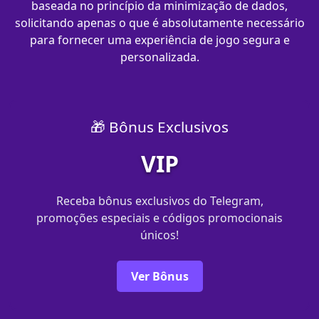
baseada no princípio da minimização de dados,
solicitando apenas o que é absolutamente necessário
para fornecer uma experiência de jogo segura e
personalizada.
🎁 Bônus Exclusivos
VIP
Receba bônus exclusivos do Telegram,
promoções especiais e códigos promocionais
únicos!
Ver Bônus