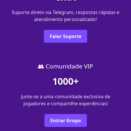
Suporte direto via Telegram, respostas rápidas e
atendimento personalizado!
Falar Suporte
👥 Comunidade VIP
1000+
Junte-se a uma comunidade exclusiva de
jogadores e compartilhe experiências!
Entrar Grupo