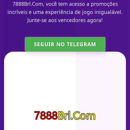
7888Brl.Com, você tem acesso a promoções
incríveis e uma experiência de jogo inigualável.
Junte-se aos vencedores agora!
SEGUIR NO TELEGRAM