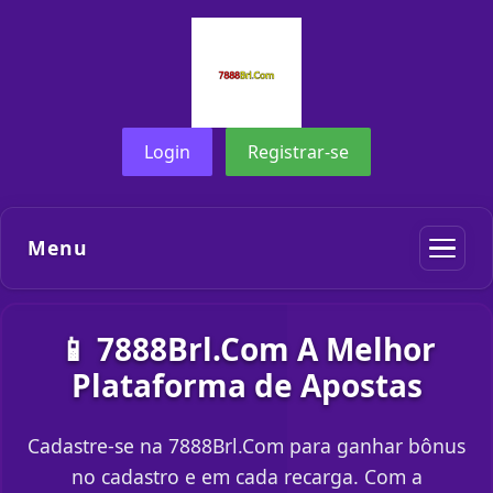
Login
Registrar-se
Menu
📱 7888Brl.Com A Melhor
Plataforma de Apostas
Cadastre-se na 7888Brl.Com para ganhar bônus
no cadastro e em cada recarga. Com a