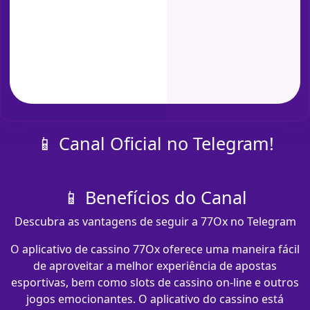
📱 Canal Oficial no Telegram!
📱 Benefícios do Canal
Descubra as vantagens de seguir a 77Ox no Telegram
O aplicativo de cassino 77Ox oferece uma maneira fácil
de aproveitar a melhor experiência de apostas
esportivas, bem como slots de cassino on-line e outros
jogos emocionantes. O aplicativo do cassino está