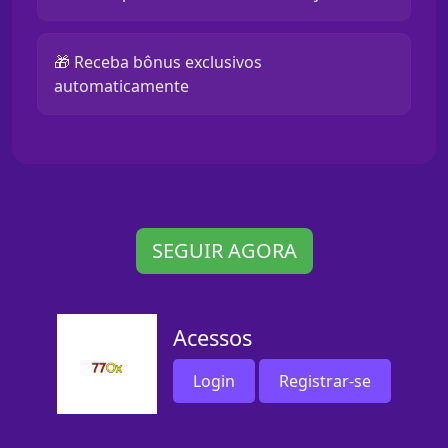
🎁 Receba bônus exclusivos
automaticamente
SEGUIR AGORA
Acessos
Login
Registrar-se