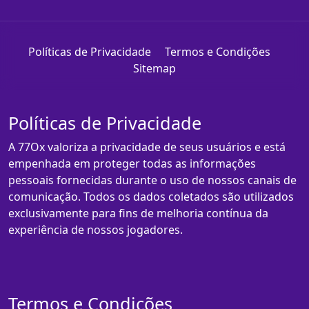
Políticas de Privacidade
Termos e Condições
Sitemap
Políticas de Privacidade
A 77Ox valoriza a privacidade de seus usuários e está
empenhada em proteger todas as informações
pessoais fornecidas durante o uso de nossos canais de
comunicação. Todos os dados coletados são utilizados
exclusivamente para fins de melhoria contínua da
experiência de nossos jogadores.
Termos e Condições