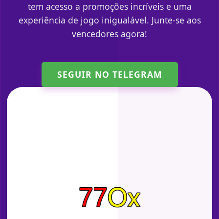
tem acesso a promoções incríveis e uma
experiência de jogo inigualável. Junte-se aos
vencedores agora!
SEGUIR NO TELEGRAM