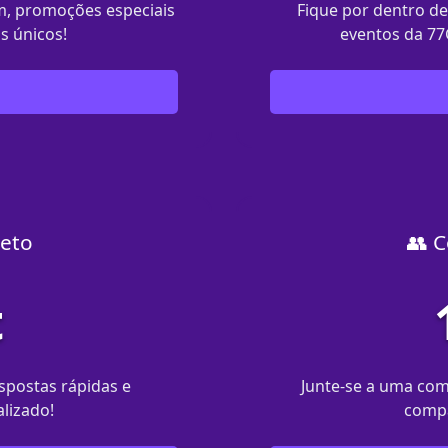
m, promoções especiais
Fique por dentro d
s únicos!
eventos da 77
reto
👥 
t
espostas rápidas e
Junte-se a uma com
lizado!
compa