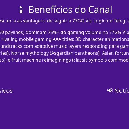
📱 Benefícios do Canal
scubra as vantagens de seguir a 77GG Vip Login no Teleg
0-50 paylines) dominam 75%+ do gaming volume na 77GG Vip
 rivaling mobile gaming AAA titles: 3D character animations 
 soundtracks com adaptive music layers responding para g
ies), Norse mythology (Asgardian pantheons), Asian fortun
ves), e fruit machine reimaginings (classic symbols com mod
sivos
📢 Notí