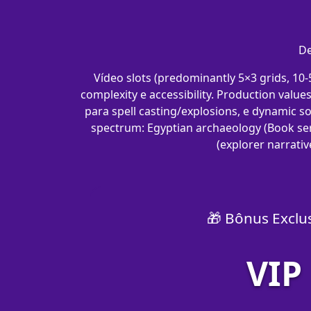
De
Vídeo slots (predominantly 5×3 grids, 1
complexity e accessibility. Production values
para spell casting/explosions, e dynamic
spectrum: Egyptian archaeology (Book ser
(explorer narrati
🎁 Bônus Exclu
VIP