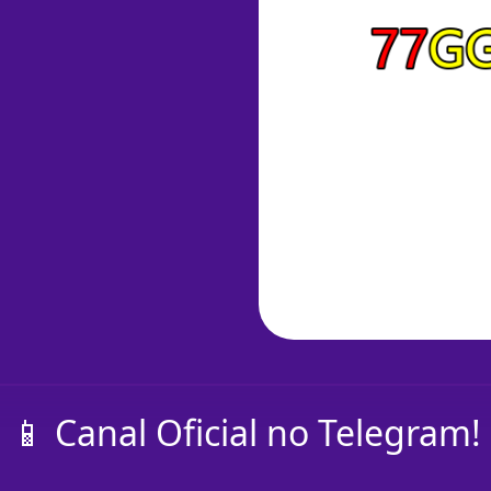
📱 Canal Oficial no Telegram!