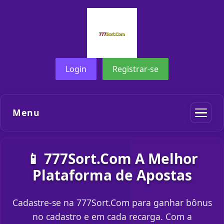
Login
Registrar-se
Menu
📱 777Sort.Com A Melhor
Plataforma de Apostas
Cadastre-se na 777Sort.Com para ganhar bônus
no cadastro e em cada recarga. Com a