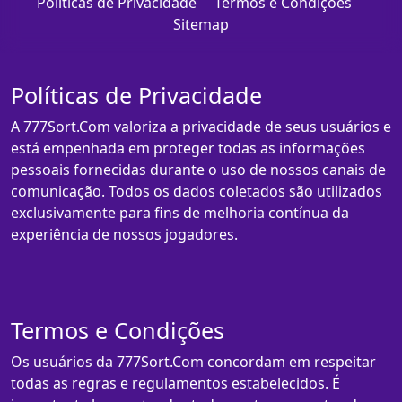
Políticas de Privacidade
Termos e Condições
Sitemap
Políticas de Privacidade
A 777Sort.Com valoriza a privacidade de seus usuários e
está empenhada em proteger todas as informações
pessoais fornecidas durante o uso de nossos canais de
comunicação. Todos os dados coletados são utilizados
exclusivamente para fins de melhoria contínua da
experiência de nossos jogadores.
Termos e Condições
Os usuários da 777Sort.Com concordam em respeitar
todas as regras e regulamentos estabelecidos. É