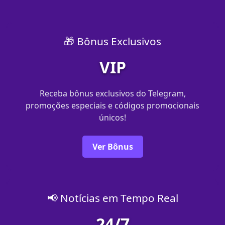
🎁 Bônus Exclusivos
VIP
Receba bônus exclusivos do Telegram,
promoções especiais e códigos promocionais
únicos!
Ver Bônus
📢 Notícias em Tempo Real
24/7