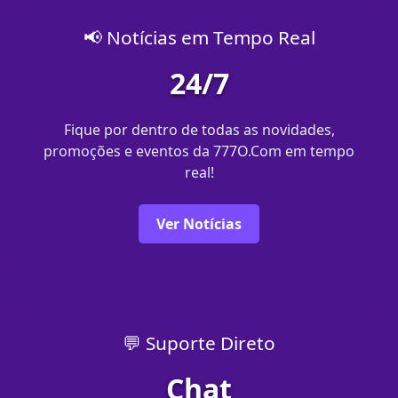
📢 Notícias em Tempo Real
24/7
Fique por dentro de todas as novidades,
promoções e eventos da 777O.Com em tempo
real!
Ver Notícias
💬 Suporte Direto
Chat