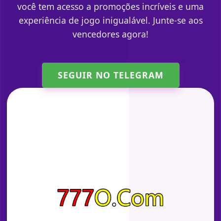
você tem acesso a promoções incríveis e uma
experiência de jogo inigualável. Junte-se aos
vencedores agora!
SEGUIR NO TELEGRAM