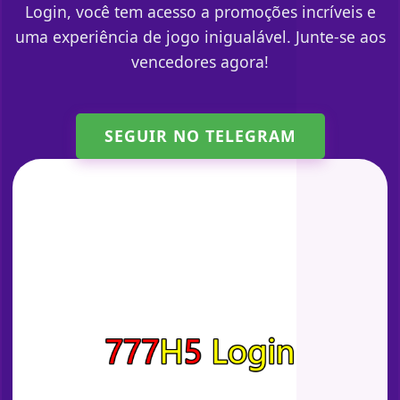
Login, você tem acesso a promoções incríveis e
uma experiência de jogo inigualável. Junte-se aos
vencedores agora!
SEGUIR NO TELEGRAM