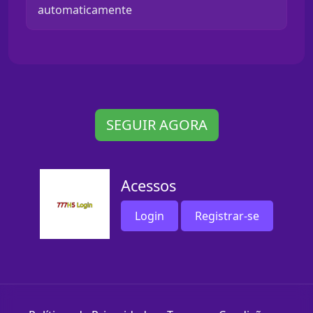
automaticamente
SEGUIR AGORA
Acessos
Login
Registrar-se