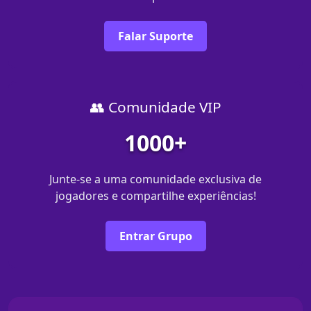
Falar Suporte
👥 Comunidade VIP
1000+
Junte-se a uma comunidade exclusiva de
jogadores e compartilhe experiências!
Entrar Grupo