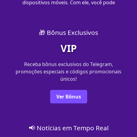
dispositivos móveis. Com ele, você pode
🎁 Bônus Exclusivos
VIP
Receba bônus exclusivos do Telegram,
promoções especiais e códigos promocionais
únicos!
Ver Bônus
📢 Notícias em Tempo Real