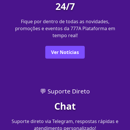
24/7
Fique por dentro de todas as novidades,
promoções e eventos da 777A Plataforma em
tempo real!
Ver Notícias
💬 Suporte Direto
Chat
Suporte direto via Telegram, respostas rápidas e
atendimento personalizado!