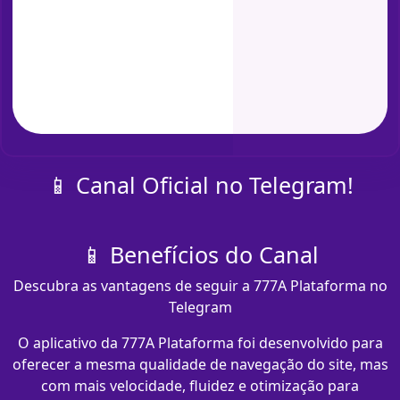
📱 Canal Oficial no Telegram!
📱 Benefícios do Canal
Descubra as vantagens de seguir a 777A Plataforma no
Telegram
O aplicativo da 777A Plataforma foi desenvolvido para
oferecer a mesma qualidade de navegação do site, mas
com mais velocidade, fluidez e otimização para