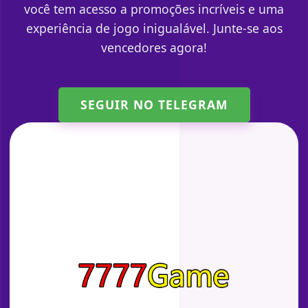
você tem acesso a promoções incríveis e uma
experiência de jogo inigualável. Junte-se aos
vencedores agora!
SEGUIR NO TELEGRAM