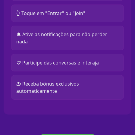
👆 Toque em "Entrar" ou "Join"
🔔 Ative as notificações para não perder
nada
💬 Participe das conversas e interaja
🎁 Receba bônus exclusivos
automaticamente