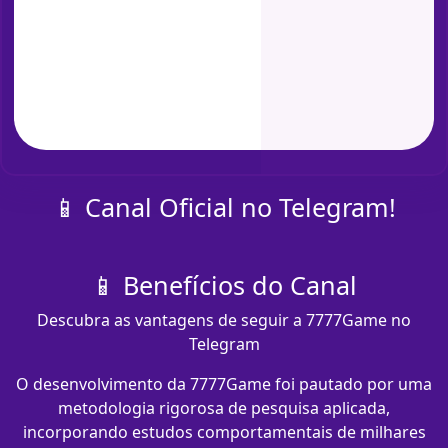
📱 Canal Oficial no Telegram!
📱 Benefícios do Canal
Descubra as vantagens de seguir a 7777Game no
Telegram
O desenvolvimento da 7777Game foi pautado por uma
metodologia rigorosa de pesquisa aplicada,
incorporando estudos comportamentais de milhares