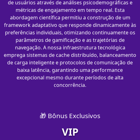
de usuários através de análises psicodemográficas e
métricas de engajamento em tempo real. Esta
abordagem científica permitiu a construção de um
framework adaptativo que responde dinamicamente às
preferências individuais, otimizando continuamente os
parâmetros de gamificação e as trajetórias de
navegação. A nossa infraestrutura tecnológica
emprega sistemas de cache distribuído, balanceamento
de carga inteligente e protocolos de comunicação de
baixa latência, garantindo uma performance
excepcional mesmo durante períodos de alta
concorrência.
🎁 Bônus Exclusivos
VIP