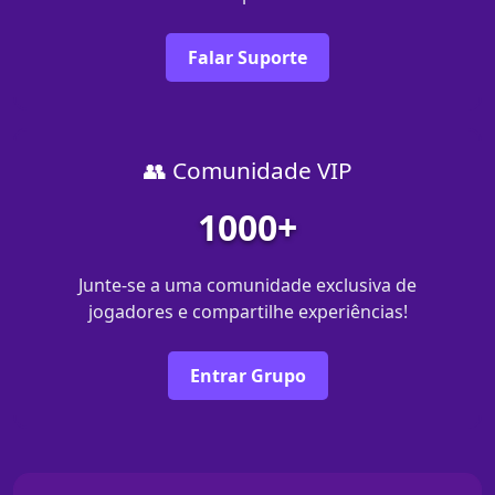
Falar Suporte
👥 Comunidade VIP
1000+
Junte-se a uma comunidade exclusiva de
jogadores e compartilhe experiências!
Entrar Grupo