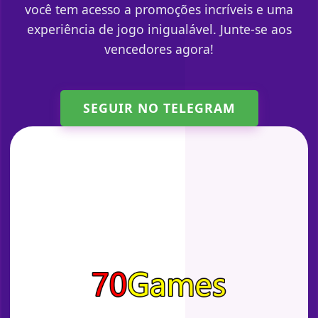
você tem acesso a promoções incríveis e uma
experiência de jogo inigualável. Junte-se aos
vencedores agora!
SEGUIR NO TELEGRAM