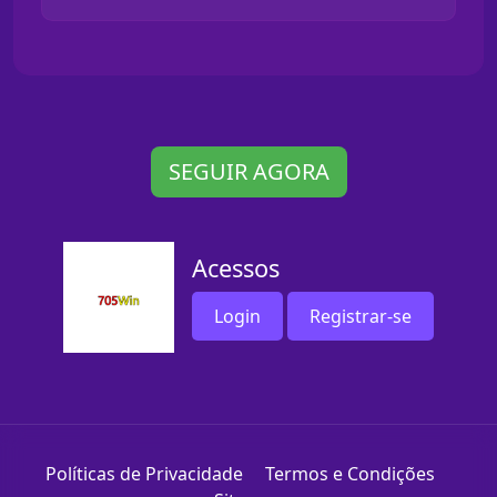
SEGUIR AGORA
Acessos
Login
Registrar-se
Políticas de Privacidade
Termos e Condições