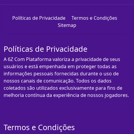
Políticas de Privacidade
Termos e Condições
Sitemap
Políticas de Privacidade
A 6Z Com Plataforma valoriza a privacidade de seus
usuários e está empenhada em proteger todas as
informações pessoais fornecidas durante o uso de
nossos canais de comunicação. Todos os dados
coletados são utilizados exclusivamente para fins de
melhoria contínua da experiência de nossos jogadores.
Termos e Condições