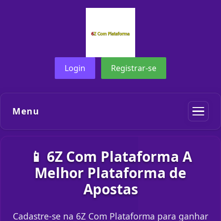
Login
Registrar-se
Menu
📱 6Z Com Plataforma A
Melhor Plataforma de
Apostas
Cadastre-se na 6Z Com Plataforma para ganhar