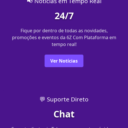
📢 Notícias em Tempo Real
24/7
Fique por dentro de todas as novidades,
promoções e eventos da 6Z Com Plataforma em
tempo real!
Ver Notícias
💬 Suporte Direto
Chat