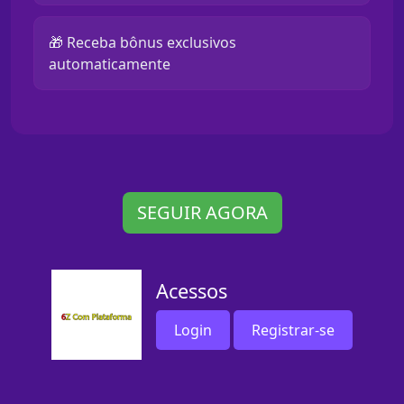
🎁 Receba bônus exclusivos
automaticamente
SEGUIR AGORA
Acessos
Login
Registrar-se