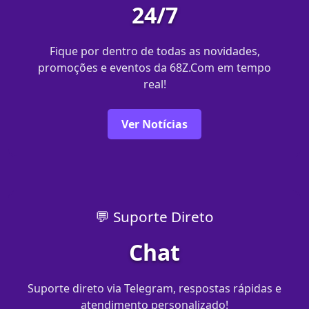
24/7
Fique por dentro de todas as novidades,
promoções e eventos da 68Z.Com em tempo
real!
Ver Notícias
💬 Suporte Direto
Chat
Suporte direto via Telegram, respostas rápidas e
atendimento personalizado!