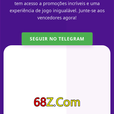
tem acesso a promoções incríveis e uma
experiência de jogo inigualável. Junte-se aos
vencedores agora!
SEGUIR NO TELEGRAM