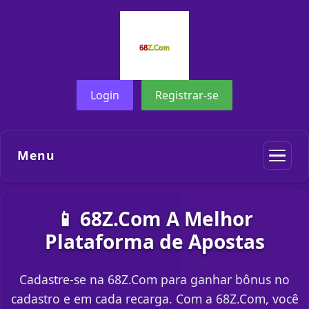
Login
Registrar-se
Menu
📱 68Z.Com A Melhor
Plataforma de Apostas
Cadastre-se na 68Z.Com para ganhar bônus no
cadastro e em cada recarga. Com a 68Z.Com, você