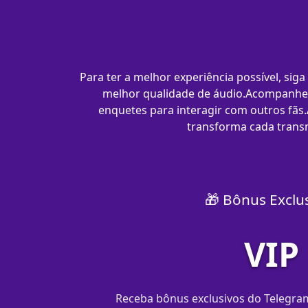
Para ter a melhor experiência possível, sig
melhor qualidade de áudio.Acompanhe es
enquetes para interagir com outros fãs
transforma cada transm
🎁 Bônus Exclu
VIP
Receba bônus exclusivos do Telegra