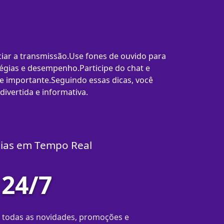
iciar a transmissão.Use fones de ouvido para
tégias e desempenho.Participe do chat e
e importante.Seguindo essas dicas, você
ivertida e informativa.
cias em Tempo Real
24/7
e todas as novidades, promoções e