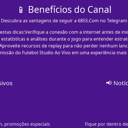
📱 Benefícios do Canal
Descubra as vantagens de seguir a 6855.Com no Telegram
a estas dicas:Verifique a conexão com a internet antes de in
tatísticas e análises durante o jogo para entender estra
.Aproveite recursos de replay para não perder nenhum lanc
issão do Futebol Studio Ao Vivo em uma experiência mais d
sivos
📢 Notí
m, promoções especiais
Fique por dentro d