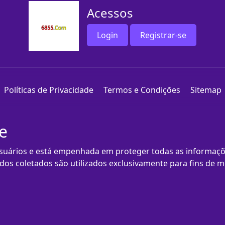
Acessos
Login
Registrar-se
Políticas de Privacidade
Termos e Condições
Sitemap
de
usuários e está empenhada em proteger todas as informaçõ
os coletados são utilizados exclusivamente para fins de m