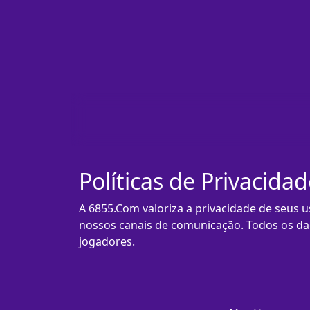
Políticas de Privacida
A 6855.Com valoriza a privacidade de seus 
nossos canais de comunicação. Todos os dad
jogadores.