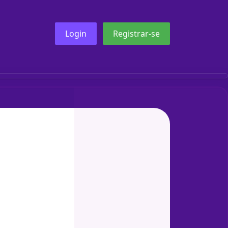
Login
Registrar-se