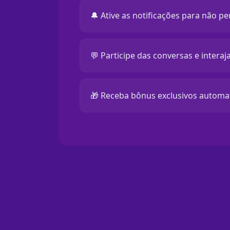
🔔 Ative as notificações para não p
💬 Participe das conversas e interaj
🎁 Receba bônus exclusivos autom