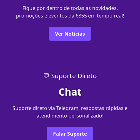
Fique por dentro de todas as novidades,
promoções e eventos da 6855 em tempo real!
Ver Notícias
💬 Suporte Direto
Chat
Suporte direto via Telegram, respostas rápidas e
atendimento personalizado!
Falar Suporte