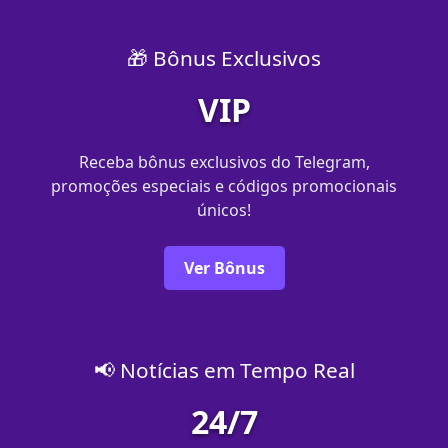
🎁 Bônus Exclusivos
VIP
Receba bônus exclusivos do Telegram,
promoções especiais e códigos promocionais
únicos!
Ver Bônus
📢 Notícias em Tempo Real
24/7