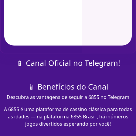
📱 Canal Oficial no Telegram!
📱 Benefícios do Canal
Descubra as vantagens de seguir a 6855 no Telegram
A 6855 é uma plataforma de cassino clássica para todas
as idades — na plataforma 6855 Brasil , há inúmeros
jogos divertidos esperando por você!