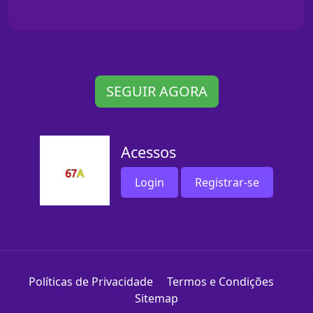
SEGUIR AGORA
Acessos
Login
Registrar-se
Políticas de Privacidade
Termos e Condições
Sitemap