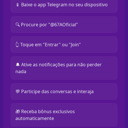
📱 Baixe o app Telegram no seu dispositivo
🔍 Procure por "@67AOficial"
👆 Toque em "Entrar" ou "Join"
🔔 Ative as notificações para não perder
nada
💬 Participe das conversas e interaja
🎁 Receba bônus exclusivos
automaticamente