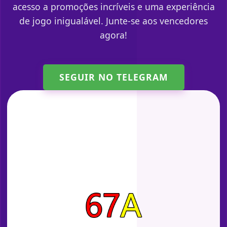
acesso a promoções incríveis e uma experiência
de jogo inigualável. Junte-se aos vencedores
agora!
SEGUIR NO TELEGRAM