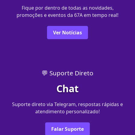
Fique por dentro de todas as novidades,
promoções e eventos da 67A em tempo real!
Ver Notícias
💬 Suporte Direto
Chat
Suporte direto via Telegram, respostas rápidas e
atendimento personalizado!
Falar Suporte