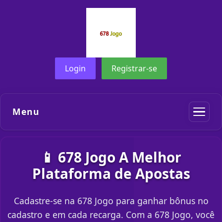
Login
Registrar-se
Menu
📱 678 Jogo A Melhor
Plataforma de Apostas
Cadastre-se na 678 Jogo para ganhar bônus no
cadastro e em cada recarga. Com a 678 Jogo, você