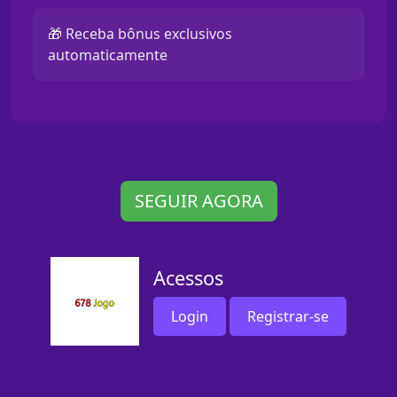
🎁 Receba bônus exclusivos
automaticamente
SEGUIR AGORA
Acessos
Login
Registrar-se