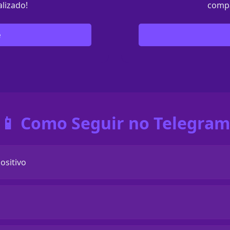
lizado!
compa
e
📱 Como Seguir no Telegram
ositivo