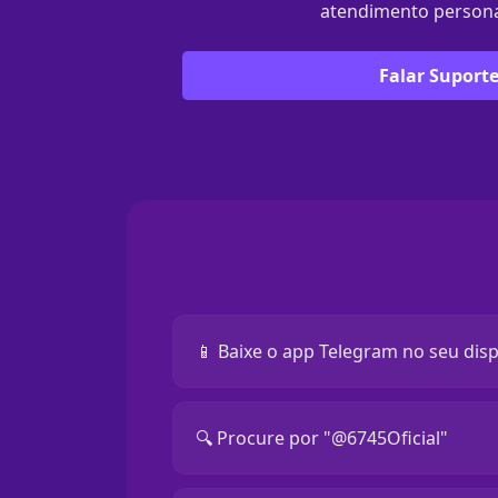
atendimento persona
Falar Suport
📱 Baixe o app Telegram no seu disp
🔍 Procure por "@6745Oficial"