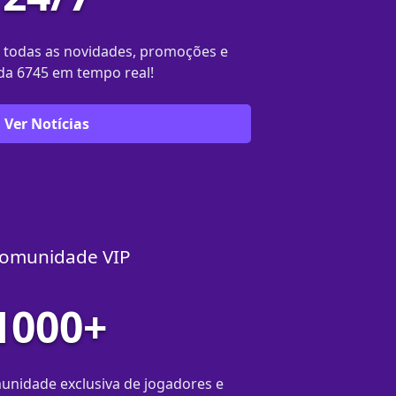
e todas as novidades, promoções e
da 6745 em tempo real!
Ver Notícias
Comunidade VIP
1000+
unidade exclusiva de jogadores e