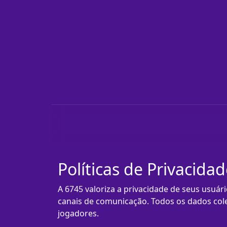
Políticas de Privacida
A 6745 valoriza a privacidade de seus usuá
canais de comunicação. Todos os dados cole
jogadores.