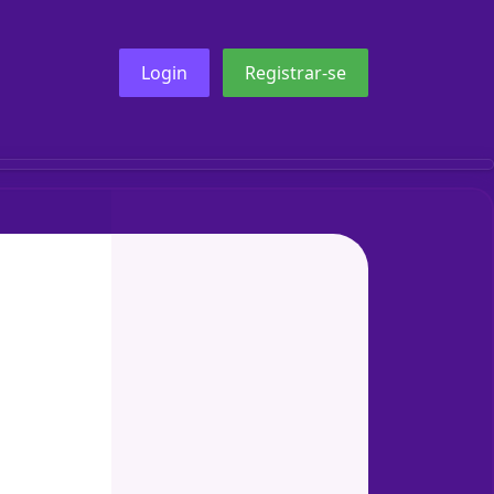
Login
Registrar-se