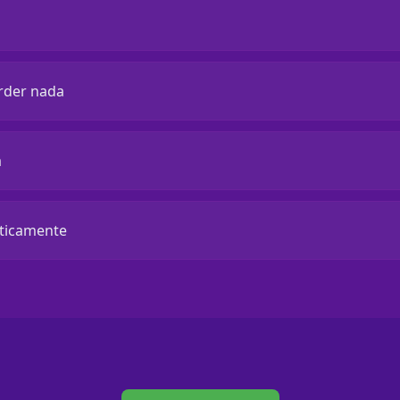
erder nada
a
aticamente