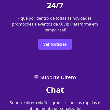
24/7
Fique por dentro de todas as novidades,
promoções e eventos da 66Vip Plataforma em
tempo real!
Ver Notícias
💬 Suporte Direto
Chat
Suporte direto via Telegram, respostas rápidas e
atendimento personalizado!