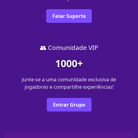
Falar Suporte
👥 Comunidade VIP
1000+
Junte-se a uma comunidade exclusiva de
jogadores e compartilhe experiências!
Entrar Grupo