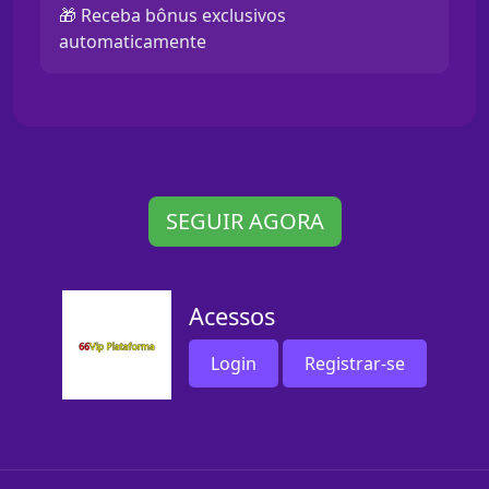
🎁 Receba bônus exclusivos
automaticamente
SEGUIR AGORA
Acessos
Login
Registrar-se