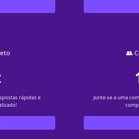
reto
👥 
t
espostas rápidas e
Junte-se a uma com
lizado!
compa
e