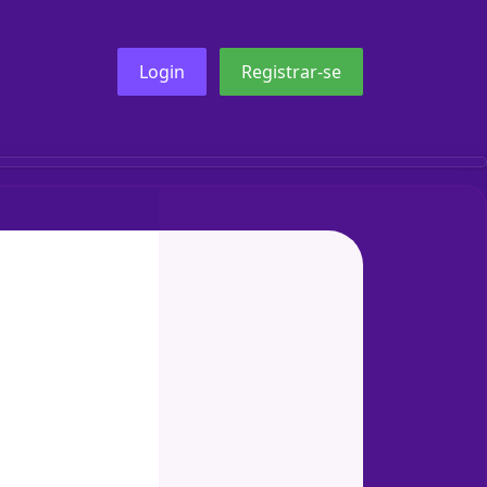
Login
Registrar-se