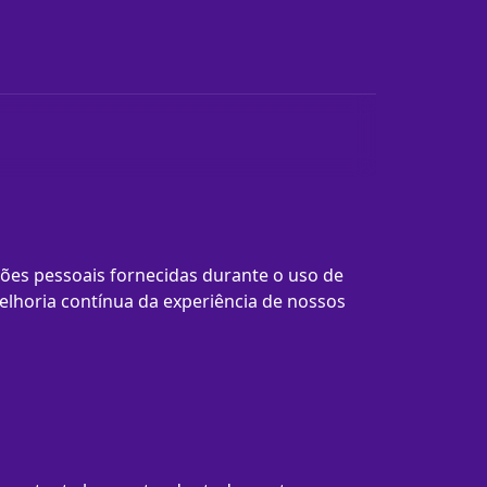
ções pessoais fornecidas durante o uso de
elhoria contínua da experiência de nossos