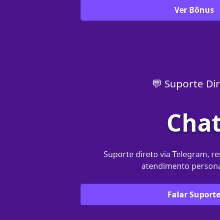
Ver Bônus
💬 Suporte Di
Cha
Suporte direto via Telegram, r
atendimento persona
Falar Suport