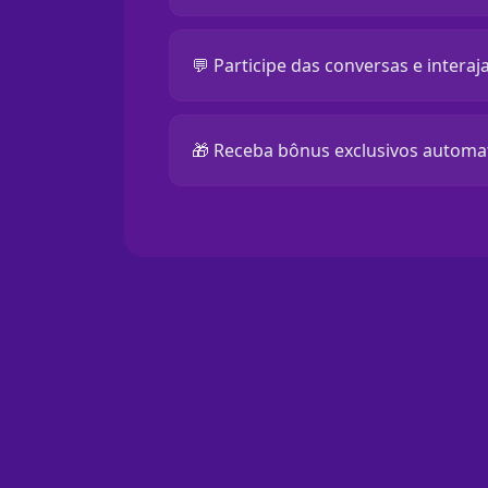
💬 Participe das conversas e interaj
🎁 Receba bônus exclusivos autom