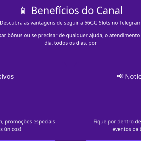
📱 Benefícios do Canal
Descubra as vantagens de seguir a 66GG Slots no Telegra
sar bônus ou se precisar de qualquer ajuda, o atendimento 
dia, todos os dias, por
sivos
📢 Notí
m, promoções especiais
Fique por dentro d
s únicos!
eventos da 