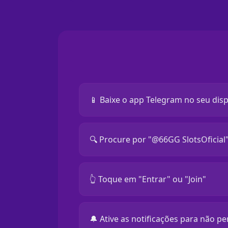
📱 Baixe o app Telegram no seu disp
🔍 Procure por "@66GG SlotsOficial
👆 Toque em "Entrar" ou "Join"
🔔 Ative as notificações para não p