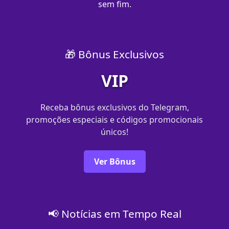
sem fim.
🎁 Bônus Exclusivos
VIP
Receba bônus exclusivos do Telegram,
promoções especiais e códigos promocionais
únicos!
Ver Bônus
📢 Notícias em Tempo Real