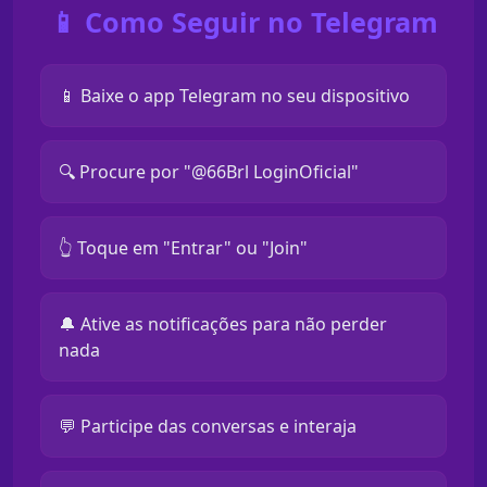
📱 Como Seguir no Telegram
📱 Baixe o app Telegram no seu dispositivo
🔍 Procure por "@66Brl LoginOficial"
👆 Toque em "Entrar" ou "Join"
🔔 Ative as notificações para não perder
nada
💬 Participe das conversas e interaja