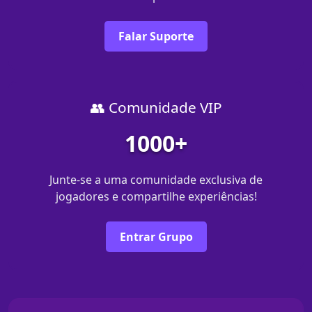
Falar Suporte
👥 Comunidade VIP
1000+
Junte-se a uma comunidade exclusiva de
jogadores e compartilhe experiências!
Entrar Grupo