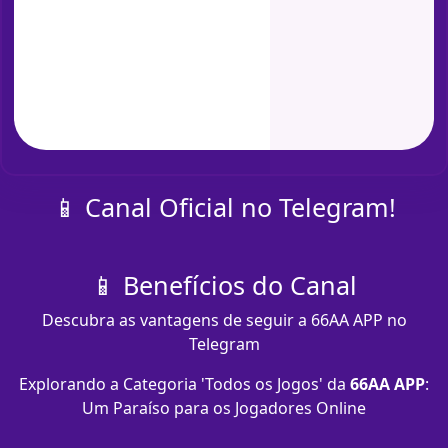
📱 Canal Oficial no Telegram!
📱 Benefícios do Canal
Descubra as vantagens de seguir a 66AA APP no
Telegram
Explorando a Categoria 'Todos os Jogos' da
66AA APP
:
Um Paraíso para os Jogadores Online