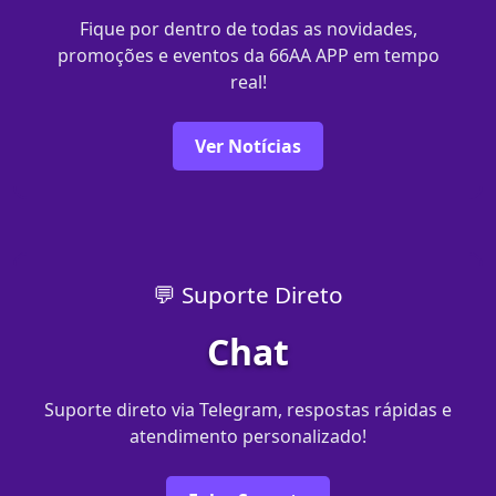
Fique por dentro de todas as novidades,
promoções e eventos da 66AA APP em tempo
real!
Ver Notícias
💬 Suporte Direto
Chat
Suporte direto via Telegram, respostas rápidas e
atendimento personalizado!