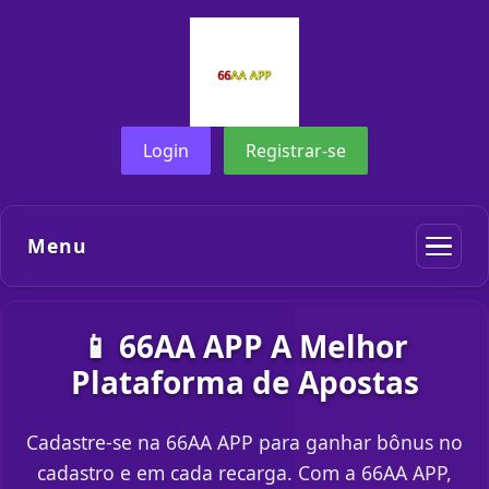
Login
Registrar-se
Menu
📱 66AA APP A Melhor
Plataforma de Apostas
Cadastre-se na 66AA APP para ganhar bônus no
cadastro e em cada recarga. Com a 66AA APP,