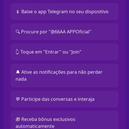
📱 Baixe o app Telegram no seu dispositivo
🔍 Procure por "@66AA APPOficial"
👆 Toque em "Entrar" ou "Join"
🔔 Ative as notificações para não perder
nada
💬 Participe das conversas e interaja
🎁 Receba bônus exclusivos
automaticamente