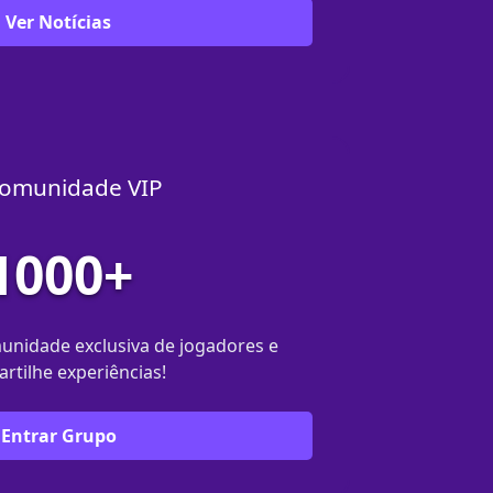
Ver Notícias
Comunidade VIP
1000+
unidade exclusiva de jogadores e
rtilhe experiências!
Entrar Grupo