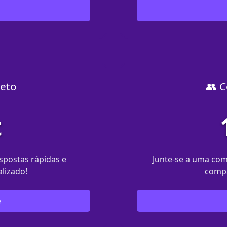
reto
👥 
t
espostas rápidas e
Junte-se a uma com
lizado!
compa
e