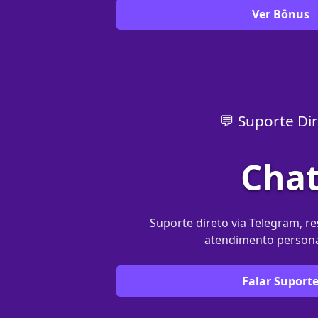
Ver Bônus
💬 Suporte Di
Cha
Suporte direto via Telegram, r
atendimento persona
Falar Suport