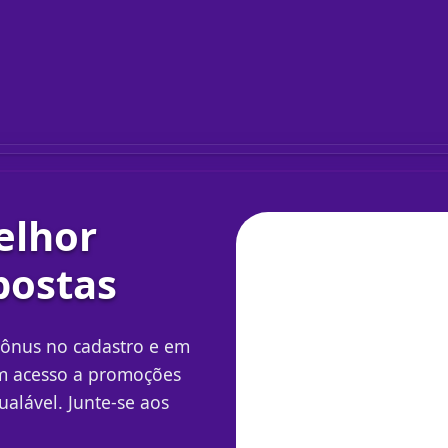
elhor
postas
bônus no cadastro e em
em acesso a promoções
ualável. Junte-se aos