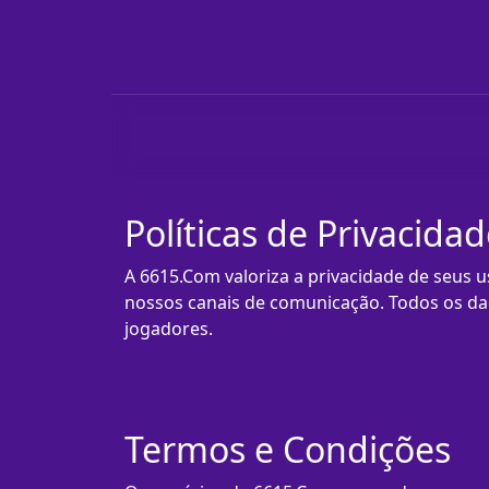
Políticas de Privacida
A 6615.Com valoriza a privacidade de seus 
nossos canais de comunicação. Todos os dad
jogadores.
Termos e Condições