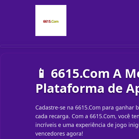
📱 6615.Com A M
Plataforma de A
Cadastre-se na 6615.Com para ganhar 
cada recarga. Com a 6615.Com, você t
incríveis e uma experiência de jogo inig
vencedores agora!