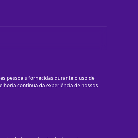
es pessoais fornecidas durante o uso de
elhoria contínua da experiência de nossos