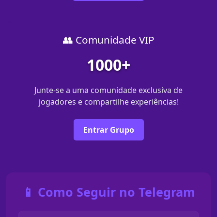
👥 Comunidade VIP
1000+
Junte-se a uma comunidade exclusiva de
jogadores e compartilhe experiências!
Entrar Grupo
📱 Como Seguir no Telegram