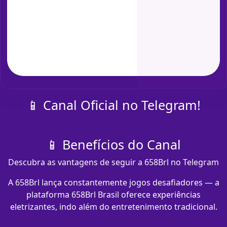
📱 Canal Oficial no Telegram!
📱 Benefícios do Canal
Descubra as vantagens de seguir a 658Brl no Telegram
A 658Brl lança constantemente jogos desafiadores — a
plataforma 658Brl Brasil oferece experiências
eletrizantes, indo além do entretenimento tradicional.