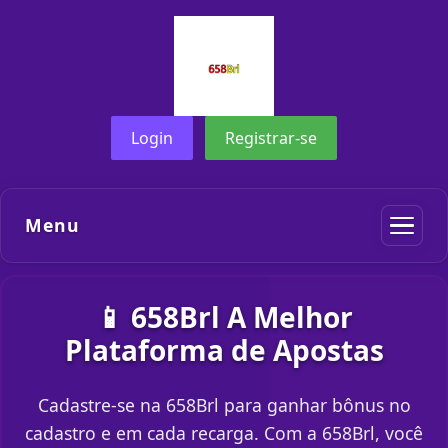
Login
Registrar-se
Menu
📱 658Brl A Melhor
Plataforma de Apostas
Cadastre-se na 658Brl para ganhar bônus no
cadastro e em cada recarga. Com a 658Brl, você