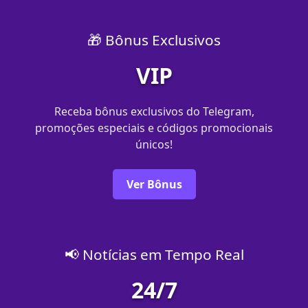
🎁 Bônus Exclusivos
VIP
Receba bônus exclusivos do Telegram,
promoções especiais e códigos promocionais
únicos!
Ver Bônus
📢 Notícias em Tempo Real
24/7