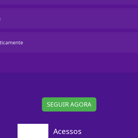
a
aticamente
SEGUIR AGORA
Acessos