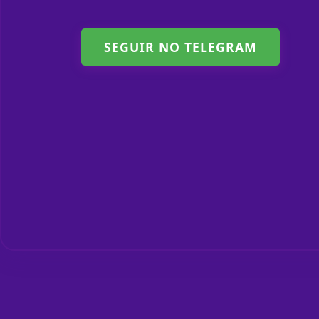
SEGUIR NO TELEGRAM