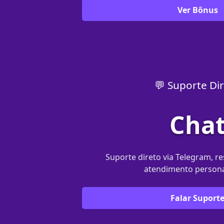
Ver Bônus
💬 Suporte Di
Cha
Suporte direto via Telegram, r
atendimento persona
Falar Suport