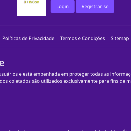
Login
Registrar-se
Políticas de Privacidade
Termos e Condições
Sitemap
de
 usuários e está empenhada em proteger todas as informaç
os coletados são utilizados exclusivamente para fins de m