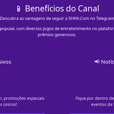
📱 Benefícios do Canal
Descubra as vantagens de seguir a 5HHh.Com no Telegra
pular, com diversos jogos de entretenimento no plataform
prêmios generosos.
sivos
📢 Notí
m, promoções especiais
Fique por dentro d
s únicos!
eventos da