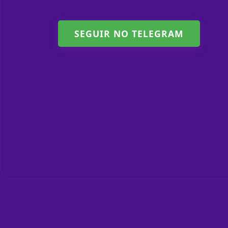
SEGUIR NO TELEGRAM