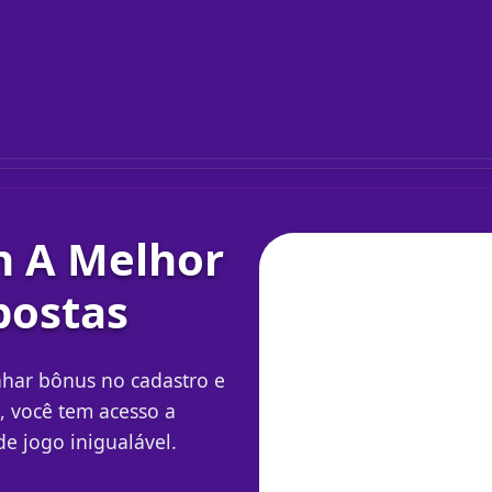
n A Melhor
postas
har bônus no cadastro e
 você tem acesso a
e jogo inigualável.