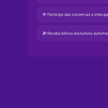
💬 Participe das conversas e interaj
🎁 Receba bônus exclusivos autom