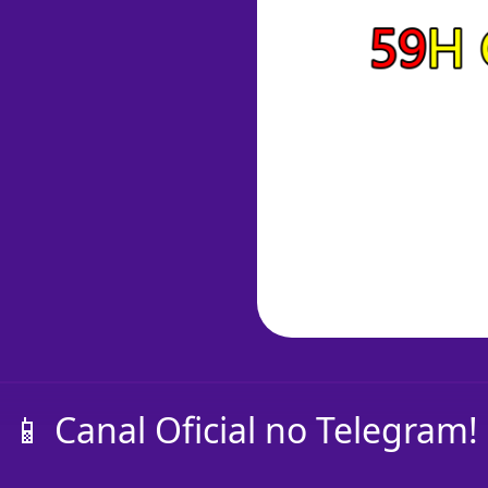
📱 Canal Oficial no Telegram!