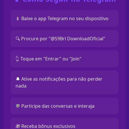
📱 Baixe o app Telegram no seu dispositivo
🔍 Procure por "@59Brl DownloadOficial"
👆 Toque em "Entrar" ou "Join"
🔔 Ative as notificações para não perder
nada
💬 Participe das conversas e interaja
🎁 Receba bônus exclusivos