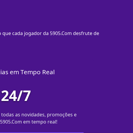
do que cada jogador da 5905.Com desfrute de
cias em Tempo Real
24/7
e todas as novidades, promoções e
 5905.Com em tempo real!