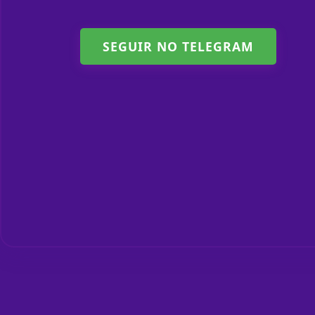
SEGUIR NO TELEGRAM