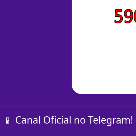
📱 Canal Oficial no Telegram!