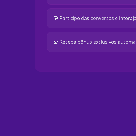
💬 Participe das conversas e interaj
🎁 Receba bônus exclusivos autom