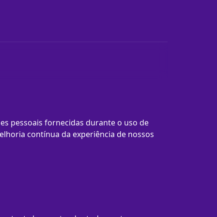
es pessoais fornecidas durante o uso de
elhoria contínua da experiência de nossos