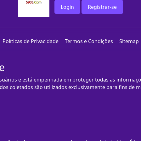
Login
Registrar-se
Políticas de Privacidade
Termos e Condições
Sitemap
de
usuários e está empenhada em proteger todas as informaçõ
os coletados são utilizados exclusivamente para fins de m