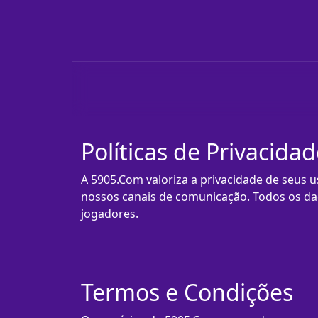
Políticas de Privacida
A 5905.Com valoriza a privacidade de seus 
nossos canais de comunicação. Todos os dad
jogadores.
Termos e Condições