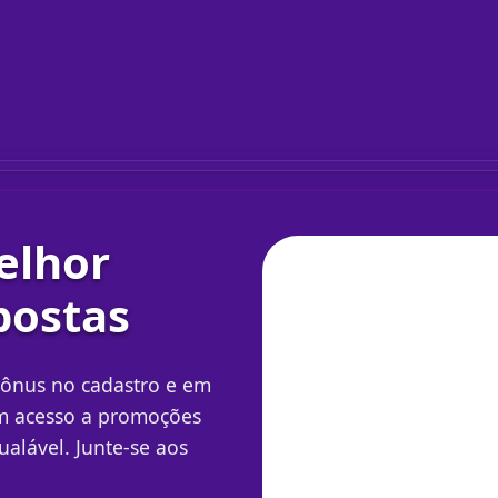
elhor
postas
bônus no cadastro e em
em acesso a promoções
ualável. Junte-se aos