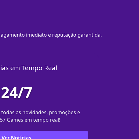
pagamento imediato e reputação garantida.
cias em Tempo Real
24/7
e todas as novidades, promoções e
 57 Games em tempo real!
Ver Notícias