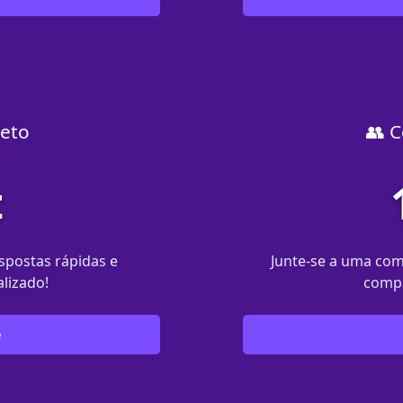
reto
👥 
t
espostas rápidas e
Junte-se a uma com
lizado!
compa
e