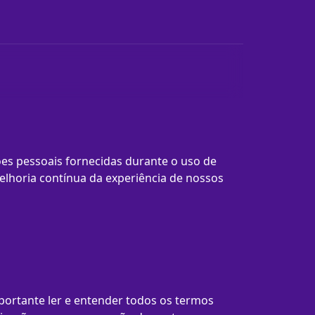
es pessoais fornecidas durante o uso de
elhoria contínua da experiência de nossos
portante ler e entender todos os termos