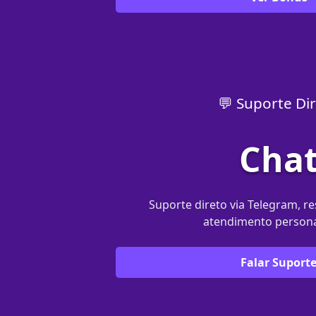
💬 Suporte Di
Cha
Suporte direto via Telegram, r
atendimento persona
Falar Suport