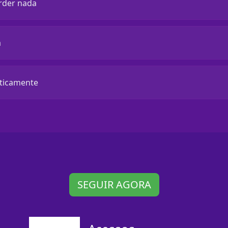
erder nada
a
aticamente
SEGUIR AGORA