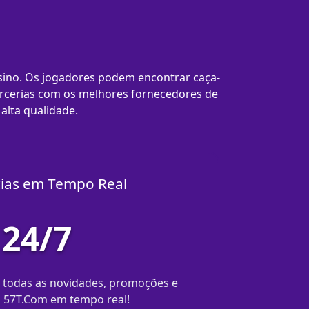
sino. Os jogadores podem encontrar caça-
parcerias com os melhores fornecedores de
alta qualidade.
cias em Tempo Real
24/7
e todas as novidades, promoções e
 57T.Com em tempo real!