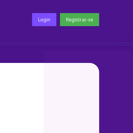
Login
Registrar-se