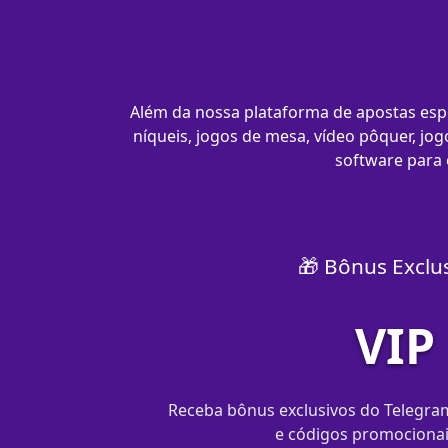
Além da nossa plataforma de apostas esp
níqueis, jogos de mesa, vídeo pôquer, jo
software para 
🎁 Bônus Exclu
VIP
Receba bônus exclusivos do Telegra
e códigos promocionai