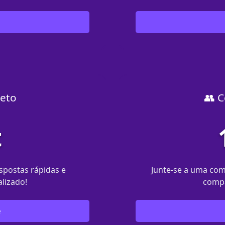
reto
👥 
t
espostas rápidas e
Junte-se a uma com
lizado!
compa
e