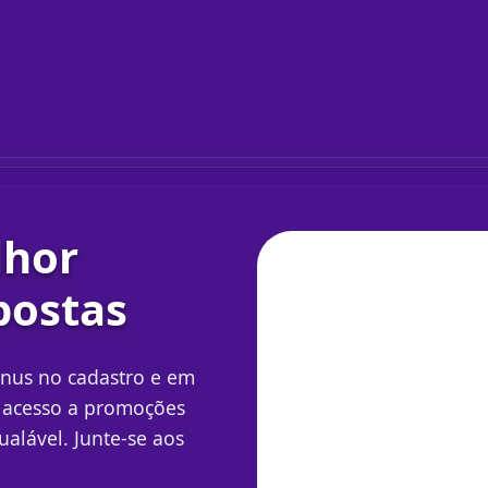
lhor
postas
nus no cadastro e em
 acesso a promoções
ualável. Junte-se aos