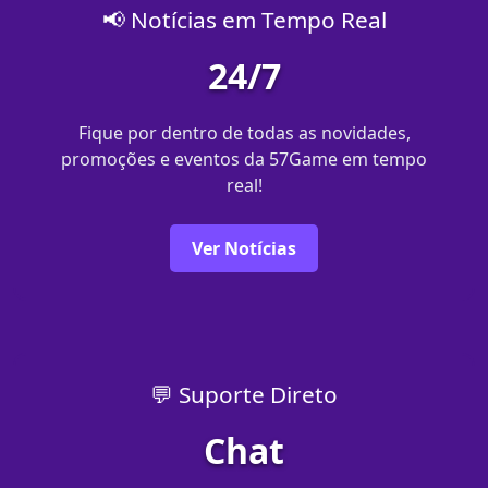
📢 Notícias em Tempo Real
24/7
Fique por dentro de todas as novidades,
promoções e eventos da 57Game em tempo
real!
Ver Notícias
💬 Suporte Direto
Chat