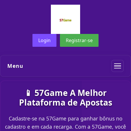
Login
Registrar-se
Menu
📱 57Game A Melhor
Plataforma de Apostas
Cadastre-se na 57Game para ganhar bônus no
cadastro e em cada recarga. Com a 57Game, você