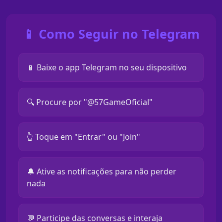
📱 Como Seguir no Telegram
📱 Baixe o app Telegram no seu dispositivo
🔍 Procure por "@57GameOficial"
👆 Toque em "Entrar" ou "Join"
🔔 Ative as notificações para não perder
nada
💬 Participe das conversas e interaja