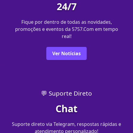
24/7
Fique por dentro de todas as novidades,
promoções e eventos da 5757.Com em tempo
real!
Ver Notícias
💬 Suporte Direto
Chat
Suporte direto via Telegram, respostas rápidas e
atendimento personalizado!