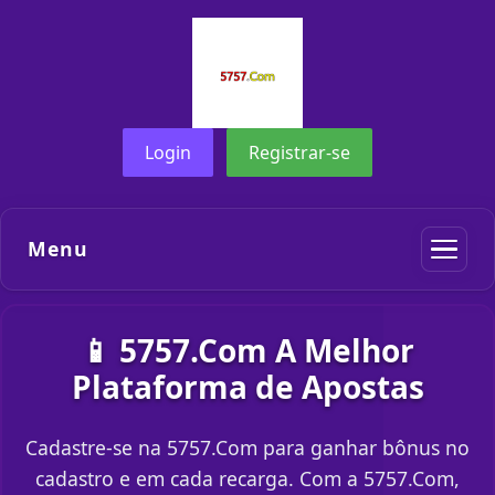
Login
Registrar-se
Menu
📱 5757.Com A Melhor
Plataforma de Apostas
Cadastre-se na 5757.Com para ganhar bônus no
cadastro e em cada recarga. Com a 5757.Com,