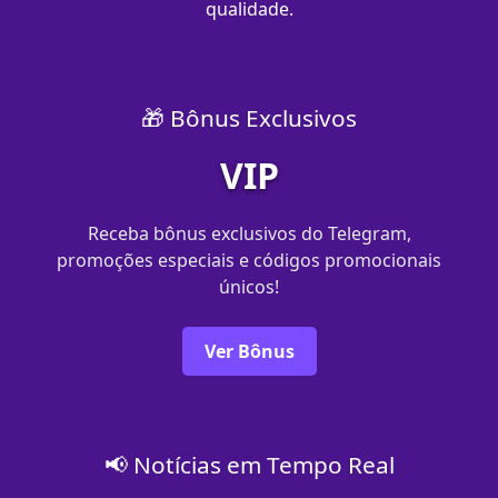
qualidade.
🎁 Bônus Exclusivos
VIP
Receba bônus exclusivos do Telegram,
promoções especiais e códigos promocionais
únicos!
Ver Bônus
📢 Notícias em Tempo Real