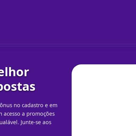
elhor
postas
bônus no cadastro e em
em acesso a promoções
ualável. Junte-se aos