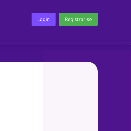
Login
Registrar-se