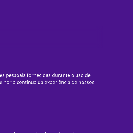
es pessoais fornecidas durante o uso de
elhoria contínua da experiência de nossos