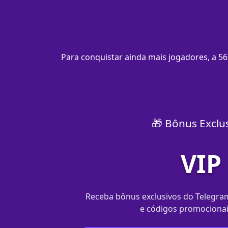
Para conquistar ainda mais jogadores, a 56
🎁 Bônus Exclu
VIP
Receba bônus exclusivos do Telegra
e códigos promocionai