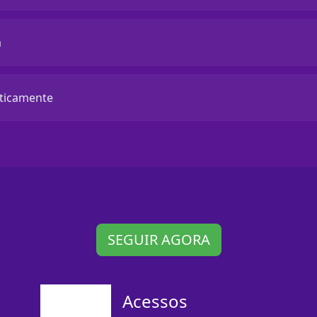
a
aticamente
SEGUIR AGORA
Acessos