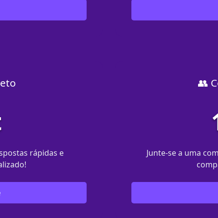
reto
👥 
t
espostas rápidas e
Junte-se a uma com
lizado!
compa
e