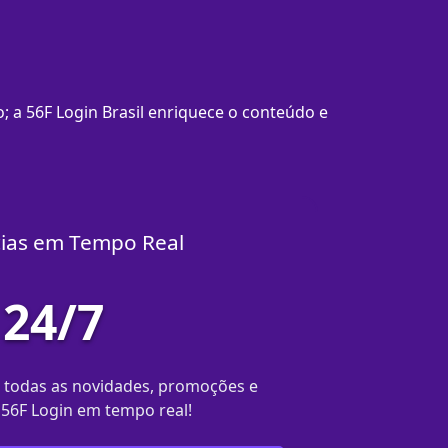
; a 56F Login Brasil enriquece o conteúdo e
cias em Tempo Real
24/7
e todas as novidades, promoções e
 56F Login em tempo real!