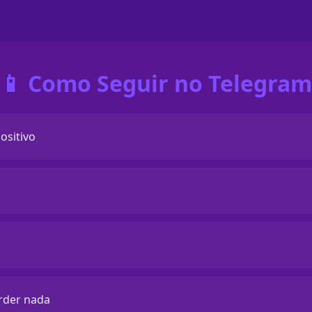
📱 Como Seguir no Telegram
ositivo
erder nada