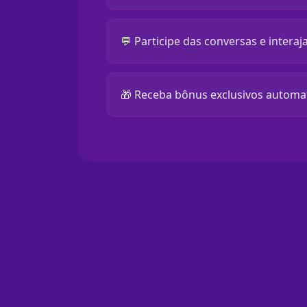
💬 Participe das conversas e interaj
🎁 Receba bônus exclusivos autom