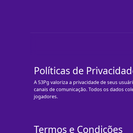
Políticas de Privacida
A 53Pg valoriza a privacidade de seus usuá
canais de comunicação. Todos os dados cole
jogadores.
Termos e Condições