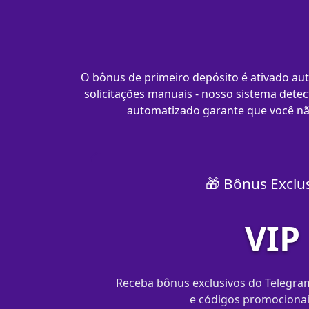
O bônus de primeiro depósito é ativado a
solicitações manuais - nosso sistema dete
automatizado garante que você nã
🎁 Bônus Exclu
VIP
Receba bônus exclusivos do Telegra
e códigos promocionai