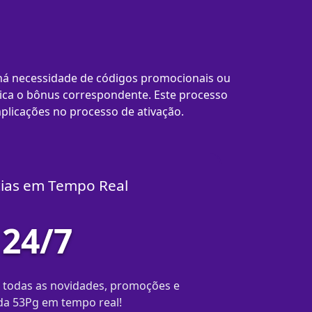
há necessidade de códigos promocionais ou
lica o bônus correspondente. Este processo
licações no processo de ativação.
cias em Tempo Real
24/7
e todas as novidades, promoções e
da 53Pg em tempo real!