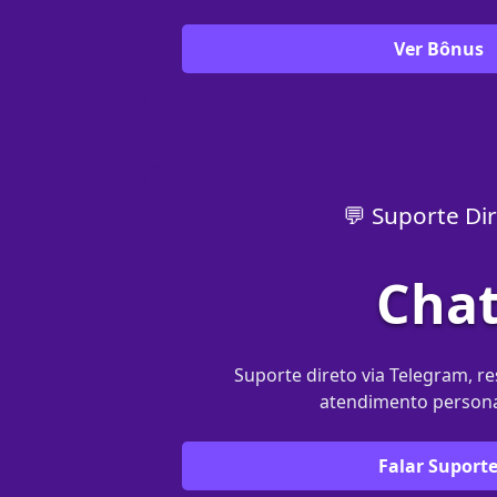
Ver Bônus
💬 Suporte Di
Cha
Suporte direto via Telegram, r
atendimento persona
Falar Suport