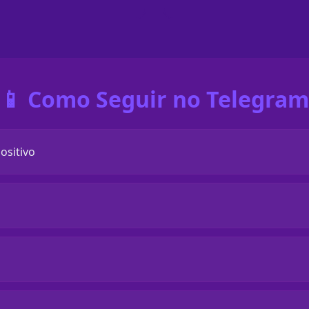
📱 Como Seguir no Telegram
ositivo