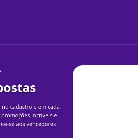
r
postas
 no cadastro e em cada
 promoções incríveis e
unte-se aos vencedores