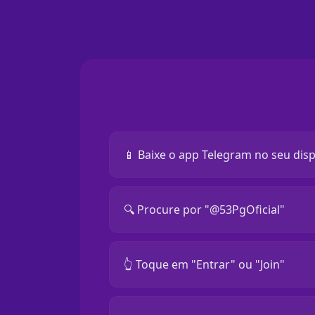
📱 Baixe o app Telegram no seu disp
🔍 Procure por "@53PgOficial"
👆 Toque em "Entrar" ou "Join"