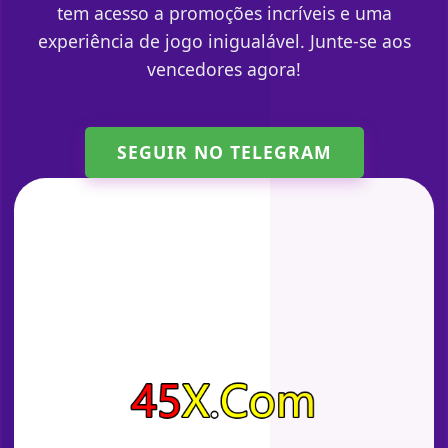
tem acesso a promoções incríveis e uma
experiência de jogo inigualável. Junte-se aos
vencedores agora!
SEGUIR NO TELEGRAM