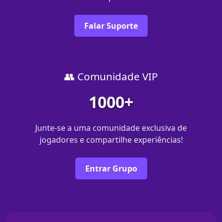
Falar Suporte
👥 Comunidade VIP
1000+
Junte-se a uma comunidade exclusiva de
jogadores e compartilhe experiências!
Entrar Grupo