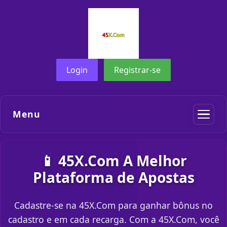
Login
Registrar-se
Menu
📱 45X.Com A Melhor
Plataforma de Apostas
Cadastre-se na 45X.Com para ganhar bônus no
cadastro e em cada recarga. Com a 45X.Com, você