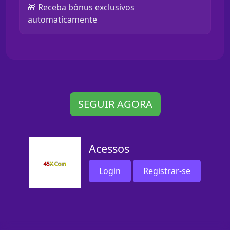
🎁 Receba bônus exclusivos
automaticamente
SEGUIR AGORA
Acessos
Login
Registrar-se