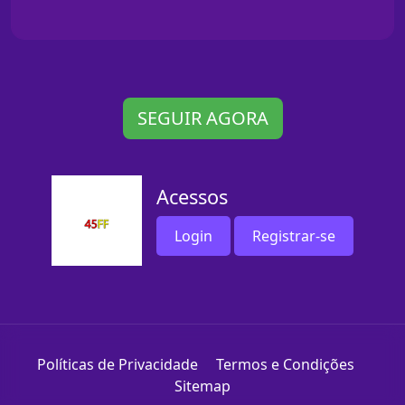
SEGUIR AGORA
Acessos
Login
Registrar-se
Políticas de Privacidade
Termos e Condições
Sitemap