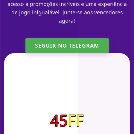
acesso a promoções incríveis e uma experiência
de jogo inigualável. Junte-se aos vencedores
agora!
SEGUIR NO TELEGRAM