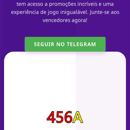
tem acesso a promoções incríveis e uma
experiência de jogo inigualável. Junte-se aos
vencedores agora!
SEGUIR NO TELEGRAM