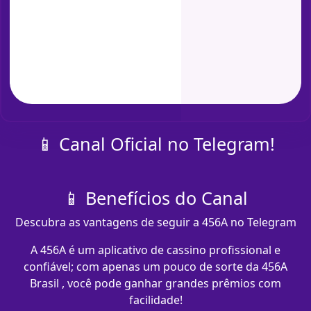
📱 Canal Oficial no Telegram!
📱 Benefícios do Canal
Descubra as vantagens de seguir a 456A no Telegram
A 456A é um aplicativo de cassino profissional e
confiável; com apenas um pouco de sorte da 456A
Brasil , você pode ganhar grandes prêmios com
facilidade!