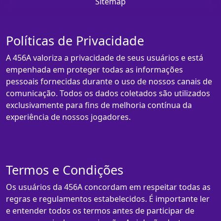
Sitemap
Políticas de Privacidade
A 456A valoriza a privacidade de seus usuários e está
empenhada em proteger todas as informações
pessoais fornecidas durante o uso de nossos canais de
comunicação. Todos os dados coletados são utilizados
exclusivamente para fins de melhoria contínua da
experiência de nossos jogadores.
Termos e Condições
Os usuários da 456A concordam em respeitar todas as
regras e regulamentos estabelecidos. É importante ler
e entender todos os termos antes de participar de