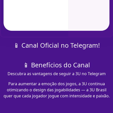
📱 Canal Oficial no Telegram!
📱 Benefícios do Canal
Descubra as vantagens de seguir a 3U no Telegram
Para aumentar a emoção dos jogos, a 3U continua
otimizando o design das jogabilidades — a 3U Brasil
quer que cada jogador jogue com intensidade e paixão.