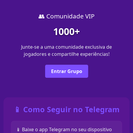
👥 Comunidade VIP
1000+
Junte-se a uma comunidade exclusiva de
jogadores e compartilhe experiências!
Entrar Grupo
📱 Como Seguir no Telegram
📱 Baixe o app Telegram no seu dispositivo