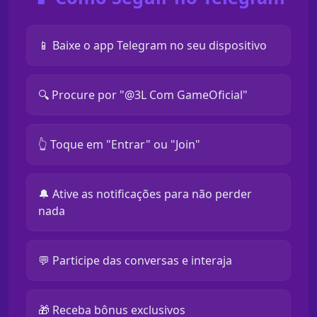
📱 Baixe o app Telegram no seu dispositivo
🔍 Procure por "@3L Com GameOficial"
👆 Toque em "Entrar" ou "Join"
🔔 Ative as notificações para não perder
nada
💬 Participe das conversas e interaja
🎁 Receba bônus exclusivos