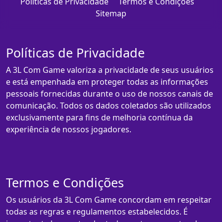
Políticas de Privacidade
Termos e Condições
Sitemap
Políticas de Privacidade
A 3L Com Game valoriza a privacidade de seus usuários
e está empenhada em proteger todas as informações
pessoais fornecidas durante o uso de nossos canais de
comunicação. Todos os dados coletados são utilizados
exclusivamente para fins de melhoria contínua da
experiência de nossos jogadores.
Termos e Condições
Os usuários da 3L Com Game concordam em respeitar
todas as regras e regulamentos estabelecidos. É