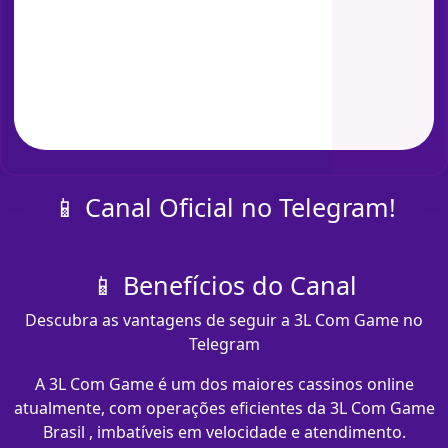
📱 Canal Oficial no Telegram!
📱 Benefícios do Canal
Descubra as vantagens de seguir a 3L Com Game no
Telegram
A 3L Com Game é um dos maiores cassinos online
atualmente, com operações eficientes da 3L Com Game
Brasil , imbatíveis em velocidade e atendimento.