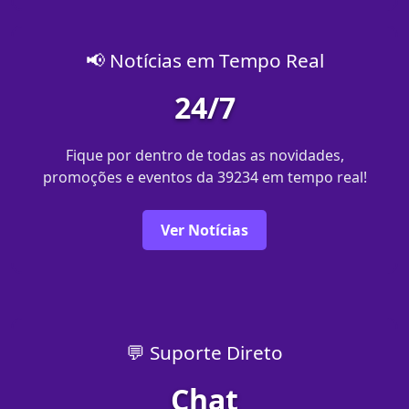
📢 Notícias em Tempo Real
24/7
Fique por dentro de todas as novidades,
promoções e eventos da 39234 em tempo real!
Ver Notícias
💬 Suporte Direto
Chat