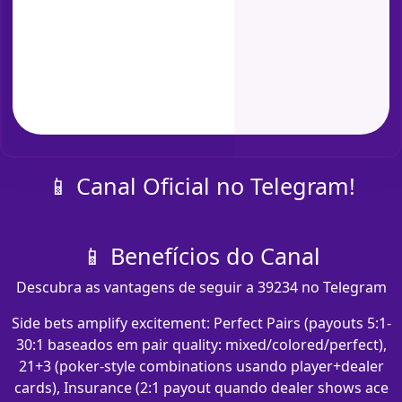
📱 Canal Oficial no Telegram!
📱 Benefícios do Canal
Descubra as vantagens de seguir a 39234 no Telegram
Side bets amplify excitement: Perfect Pairs (payouts 5:1-
30:1 baseados em pair quality: mixed/colored/perfect),
21+3 (poker-style combinations usando player+dealer
cards), Insurance (2:1 payout quando dealer shows ace