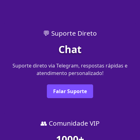
💬 Suporte Direto
Chat
Suporte direto via Telegram, respostas rápidas e
atendimento personalizado!
Falar Suporte
👥 Comunidade VIP
1000+