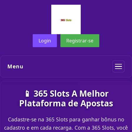
Login
Registrar-se
Menu
📱 365 Slots A Melhor
Plataforma de Apostas
Cadastre-se na 365 Slots para ganhar bônus no
cadastro e em cada recarga. Com a 365 Slots, você