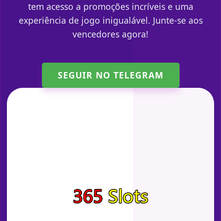
tem acesso a promoções incríveis e uma
experiência de jogo inigualável. Junte-se aos
vencedores agora!
SEGUIR NO TELEGRAM