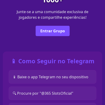
Junte-se a uma comunidade exclusiva de
jogadores e compartilhe experiências!
Entrar Grupo
📱 Como Seguir no Telegram
📱 Baixe o app Telegram no seu dispositivo
🔍 Procure por "@365 SlotsOficial"