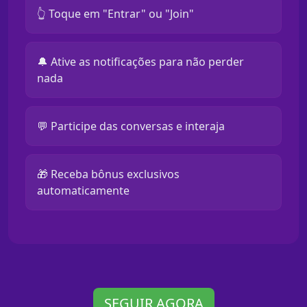
👆 Toque em "Entrar" ou "Join"
🔔 Ative as notificações para não perder
nada
💬 Participe das conversas e interaja
🎁 Receba bônus exclusivos
automaticamente
SEGUIR AGORA