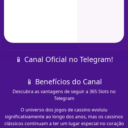
📱 Canal Oficial no Telegram!
📱 Benefícios do Canal
Descubra as vantagens de seguir a 365 Slots no
Telegram
O universo dos jogos de cassino evoluiu
significativamente ao longo dos anos, mas os cassinos
clássicos continuam a ter um lugar especial no coração