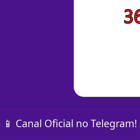
📱 Canal Oficial no Telegram!