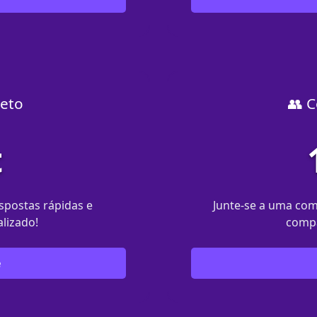
reto
👥 
t
espostas rápidas e
Junte-se a uma com
lizado!
compa
e