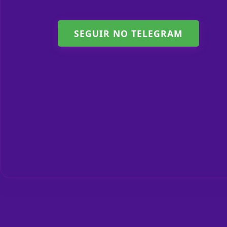
SEGUIR NO TELEGRAM