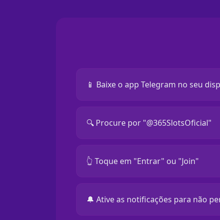
📱 Baixe o app Telegram no seu disp
🔍 Procure por "@365SlotsOficial"
👆 Toque em "Entrar" ou "Join"
🔔 Ative as notificações para não p