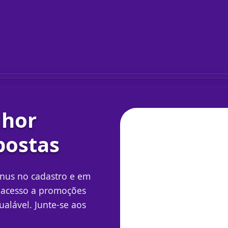
lhor
postas
ônus no cadastro e em
m acesso a promoções
ualável. Junte-se aos