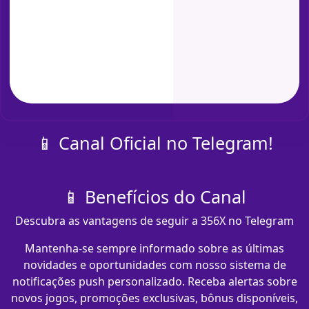
📱 Canal Oficial no Telegram!
📱 Benefícios do Canal
Descubra as vantagens de seguir a 356X no Telegram
Mantenha-se sempre informado sobre as últimas
novidades e oportunidades com nosso sistema de
notificações push personalizado. Receba alertas sobre
novos jogos, promoções exclusivas, bônus disponíveis,