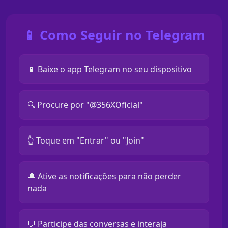
📱 Como Seguir no Telegram
📱 Baixe o app Telegram no seu dispositivo
🔍 Procure por "@356XOficial"
👆 Toque em "Entrar" ou "Join"
🔔 Ative as notificações para não perder
nada
💬 Participe das conversas e interaja