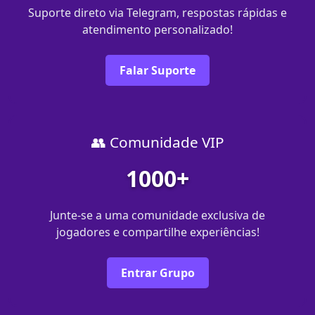
Suporte direto via Telegram, respostas rápidas e
atendimento personalizado!
Falar Suporte
👥 Comunidade VIP
1000+
Junte-se a uma comunidade exclusiva de
jogadores e compartilhe experiências!
Entrar Grupo