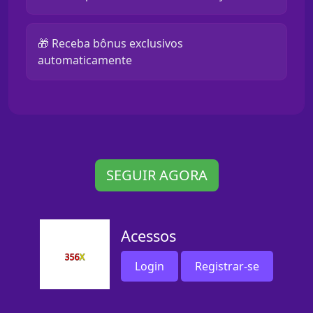
🎁 Receba bônus exclusivos
automaticamente
SEGUIR AGORA
Acessos
Login
Registrar-se